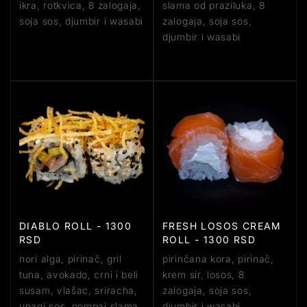
ikra, rotkvica, 8 zalogaja,
slama od praziluka, 8
soja sos, djumbir i wasabi
zalogaja, soja sos,
djumbir i wasabi
DIABLO ROLL - 1300
FRESH LOSOS CREAM
RSD
ROLL - 1300 RSD
nori alga, pirinač, gril
pirinčana kora, pirinač,
tuna, avokado, crni i beli
krem sir, losos, 8
susam, vlašac, sriracha,
zalogaja, soja sos,
unagi sos, pompaj slama,
djumbir i wasabi