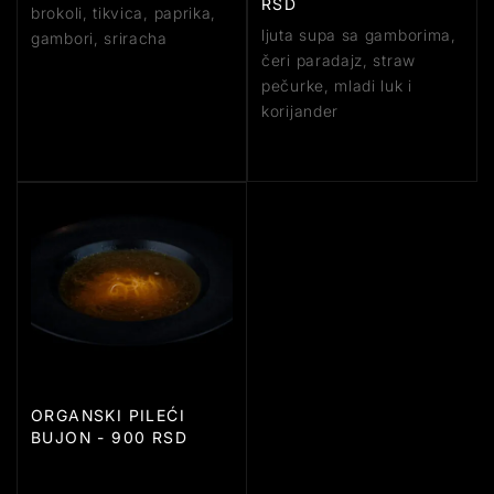
RSD
brokoli, tikvica, paprika,
ljuta supa sa gamborima,
gambori, sriracha
čeri paradajz, straw
pečurke, mladi luk i
korijander
ORGANSKI PILEĆI
BUJON - 900 RSD