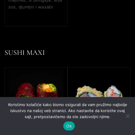
sos, djumbir i wasabi
SUSHI MAXI
Koristimo kolačiće kako bismo osigurali da vam pružimo najbolje
iskustvo na našoj veb stranici. Ako nastavite da koristite ovaj
sajt, pretpostavićemo da ste zadovoljni njime.
Ok
SPRING TOFU ROLL -
CRISPY FLOWER TUNA