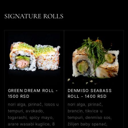
SIGNATURE ROLLS
GREEN DREAM ROLL -
DENMISO SEABASS
1500 RSD
ROLL - 1400 RSD
nori alga, pirinač, losos u
nori alga, pirinač,
tempuri, avokado,
brancin, tikvica u
togarashi, spicy mayo,
tempuri, denmiso sos,
arare wasabi kuglice, 8
žilijen baby spanać,