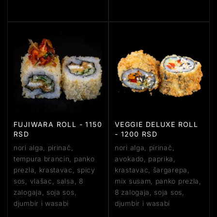
FUJIWARA ROLL - 1150
VEGGIE DELUXE ROLL
RSD
- 1200 RSD
nori alga, pirinač,
nori alga, pirinač,
tempura brancin, panko
avokado, paprika,
prezla, krastavac, spicy
krastavac, šargarepa,
sos, vlašac, salsa, 8
mix susam, panko prezla,
zalogaja, soja sos,
8 zalogaja, soja sos,
djumbir i wasabi
djumbir i wasabi