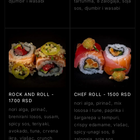
djumbir i wasabi
tartufima, 8 zalogaja, soja
sos, djumbir i wasabi
ROCK AND ROLL -
CHEF ROLL - 1500 RSD
1700 RSD
nori alga, pirinač, mix
nori alga, pirinač,
lososa i tune, paprika i
brenirani losos, susam,
šargarepa u tempuri,
spicy sos, teriyaki,
crispy edamame, vlašac,
avokado, tuna, crvena
spicy-unagi sos, 8
ikra, vlašac, crunch
zalogaja, soja sos,