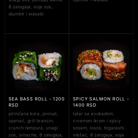
8 zalogaja, soja sos,
djumbir i wasabi
SEA BASS ROLL - 1200
SPICY SALMON ROLL -
RSD
1400 RSD
pirinčana kora, pirinač,
tatar sa avokadom,
spanać, grill brancin,
crvenom ikrom i spicy
crunch tempura, unagi
sosem, losos, togarashi,
sos, sriracha, 8 zalogaja,
vlašac, 8 zalogaja, soja