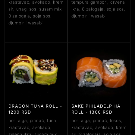
krastavac, avokado, krem
tempura gambori, crvena
sir, unagi sos, susam mix,
ikra, 8 zalogaja, soja sos,
8 zalogaja, soja sos,
djumbir i wasabi
djumbir i wasabi
DRAGON TUNA ROLL -
SAKE PHILADELPHIA
1200 RSD
ROLL - 1300 RSD
nori alga, pirinač, tuna,
nori alga, pirinač, losos,
krastavac, avokado,
krastavac, avokado, krem
zelena ikra, susam mix,
sir, 8 zalogaja, soja sos,