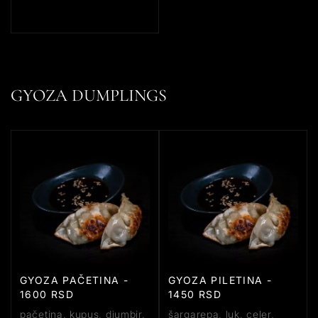
GYOZA DUMPLINGS
GYOZA PAČETINA -
GYOZA PILETINA -
1600 RSD
1450 RSD
pačetina, kupus, djumbir,
šargarepa, luk, celer,