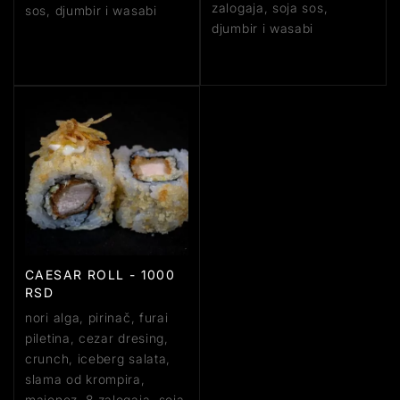
zalogaja, soja sos,
sos, djumbir i wasabi
djumbir i wasabi
CAESAR ROLL - 1000
RSD
nori alga, pirinač, furai
piletina, cezar dresing,
crunch, iceberg salata,
slama od krompira,
majonez, 8 zalogaja, soja