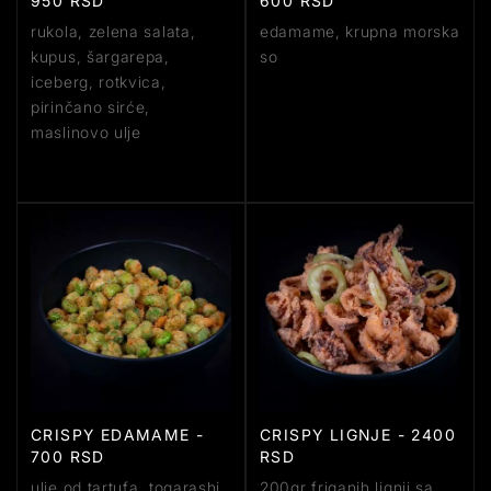
950 RSD
600 RSD
rukola, zelena salata,
edamame, krupna morska
kupus, šargarepa,
so
iceberg, rotkvica,
pirinčano sirće,
maslinovo ulje
CRISPY EDAMAME -
CRISPY LIGNJE - 2400
700 RSD
RSD
ulje od tartufa, togarashi,
200gr friganih lignji sa