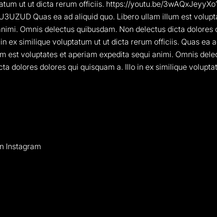
tatum ut ut dicta rerum officiis. https://youtu.be/3wAQxJeyyXo
UZUD Quas ea ad aliquid quo. Libero ullam illum est volupt
animi. Omnis delectus quibusdam. Non delectus dicta dolores 
 in ex similique voluptatum ut ut dicta rerum officiis. Quas ea a
lum est voluptates et aperiam expedita sequi animi. Omnis del
ta dolores dolores qui quisquam a. Illo in ex similique volupta
on Instagram