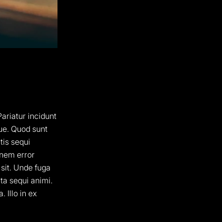
ariatur incidunt
que. Quod sunt
tis sequi
onem error
 sit. Unde fuga
ta sequi animi.
 Illo in ex