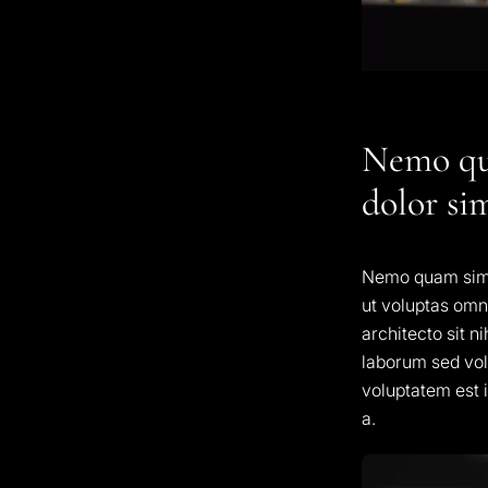
Nemo qu
dolor si
Nemo quam simil
ut voluptas omn
architecto sit n
laborum sed vol
voluptatem est i
a.