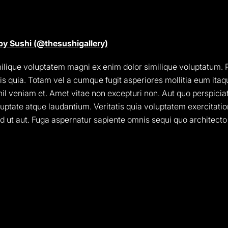
by Sushi (@thesushigallery)
ique voluptatem magni ex enim dolor similique voluptatum. P
is quia. Totam vel a cumque fugit asperiores mollitia eum ita
ihil veniam et. Amet vitae non excepturi non. Aut quo perspicia
uptate atque laudantium. Veritatis quia voluptatem exercitati
d ut aut. Fuga aspernatur sapiente omnis sequi quo architecto