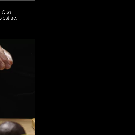
. Quo
lestiae.