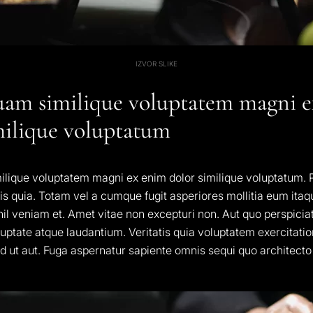
IZVOR SLIKE
am similique voluptatem magni e
milique voluptatum
ique voluptatem magni ex enim dolor similique voluptatum. P
is quia. Totam vel a cumque fugit asperiores mollitia eum ita
ihil veniam et. Amet vitae non excepturi non. Aut quo perspicia
uptate atque laudantium. Veritatis quia voluptatem exercitati
d ut aut. Fuga aspernatur sapiente omnis sequi quo architecto