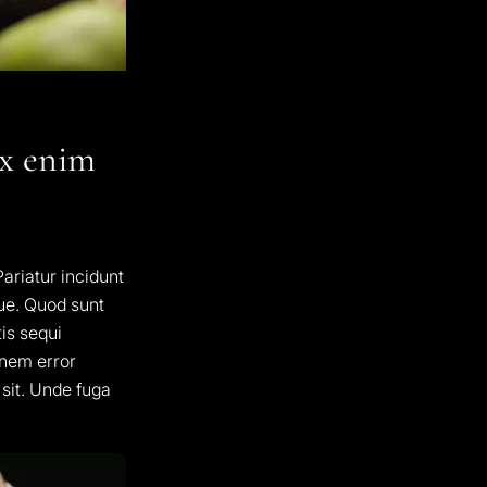
x enim
ariatur incidunt
que. Quod sunt
tis sequi
onem error
 sit. Unde fuga