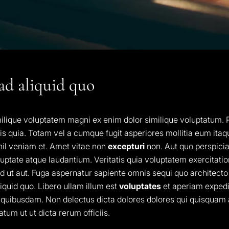
ad aliquid quo
ique voluptatem magni ex enim dolor similique voluptatum. P
is quia. Totam vel a cumque fugit asperiores mollitia eum ita
ihil veniam et. Amet vitae non
excepturi
non. Aut quo perspicia
uptate atque laudantium. Veritatis quia voluptatem exercitati
d ut aut. Fuga aspernatur sapiente omnis sequi quo architecto
iquid quo. Libero ullam illum est
voluptates
et aperiam expedi
quibusdam. Non delectus dicta dolores dolores qui quisquam a.
atum ut ut dicta rerum officiis.