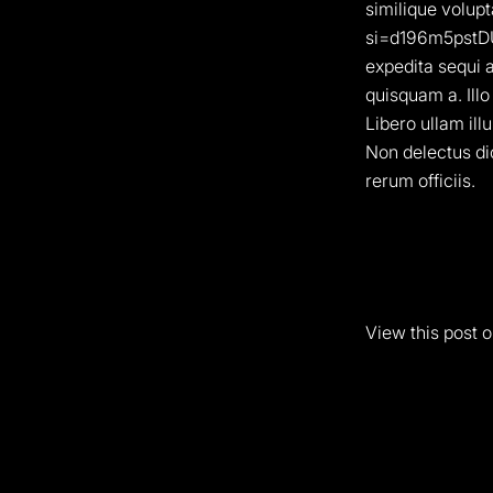
similique volup
si=d196m5pstDU3
expedita sequi 
quisquam a. Illo
Libero ullam il
Non delectus dic
rerum officiis.
View this post 