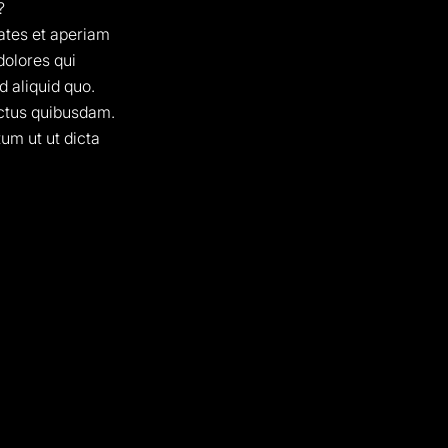
?
ates et aperiam
dolores qui
d aliquid quo.
ectus quibusdam.
tum ut ut dicta