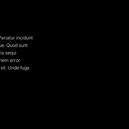
ariatur incidunt
que. Quod sunt
tis sequi
onem error
 sit. Unde fuga